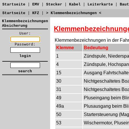
Startseite
|
EMV
|
Stecker
|
Kabel
|
Leiterkarte
|
Baut
Startseite
|
KFZ
|
> Klemmenbezeichnungen <
Klemmenbezeichnungen
Absicherung
Klemmenbezeichnung
User:
Klemmenbezeichnungen in der Fahr
Password:
Klemme
Bedeutung
1
Zündspule, Nieders
4
Zündspule, Hochspa
15
Ausgang Fahrtschalte
30
Nichtgeschaltetes Bo
31
Nichtgeschaltetes Bo
49
Pluseingang beim Blin
49a
Plusausgang beim Bli
50
Startersteuerung (Mag
53
Wischermotor, Plusein