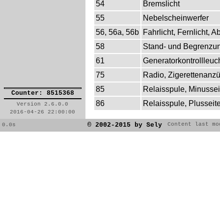
54
Bremslicht
55
Nebelscheinwerfer
56, 56a, 56b
Fahrlicht, Fernlicht, A
58
Stand- und Begrenzun
61
Generatorkontrollleuc
75
Radio, Zigerettenanz
85
Relaisspule, Minussei
Counter: 8515368
86
Relaisspule, Plusseit
Version 2.6.0.0
2016-04-26 22:00:00
© 2002-2015 by Sely
Content last mo
0.0s