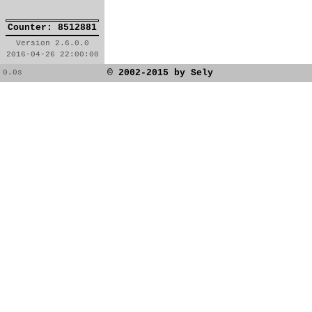
Counter: 8512881
Version 2.6.0.0
2016-04-26 22:00:00
© 2002-2015 by Sely
0.0s