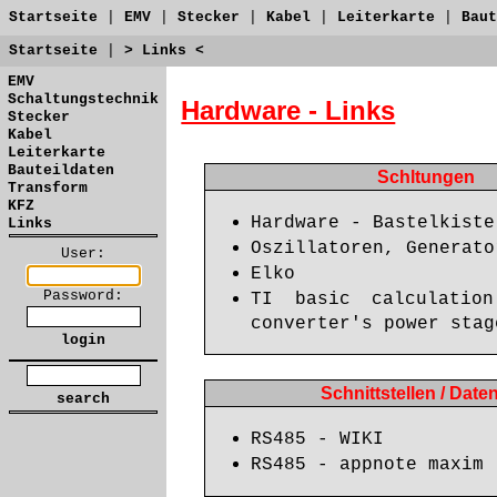
Startseite
|
EMV
|
Stecker
|
Kabel
|
Leiterkarte
|
Baut
Startseite
|
> Links <
EMV
Schaltungstechnik
Hardware - Links
Stecker
Kabel
Leiterkarte
Bauteildaten
Schltungen
Transform
KFZ
Hardware - Bastelkiste
Links
Oszillatoren, Generato
User:
Elko
Password:
TI basic calculatio
converter's power stag
Schnittstellen / Dat
RS485 - WIKI
RS485 - appnote maxim