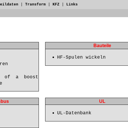
eildaten
|
Transform
|
KFZ
|
Links
Bauteile
HF-Spulen wickeln
ren
n of a boost
e
enbus
UL
UL-Datenbank