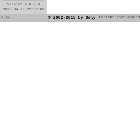
Version 2.6.0.0
2016-04-26 22:00:00
© 2002-2015 by Sely
Content last modif
0.0s