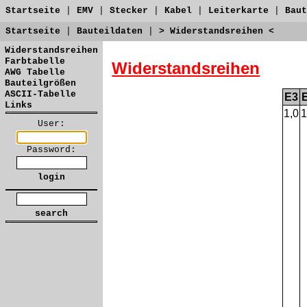
Startseite
|
EMV
|
Stecker
|
Kabel
|
Leiterkarte
|
Baut
Startseite
|
Bauteildaten
|
> Widerstandsreihen <
Widerstandsreihen
Farbtabelle
Widerstandsreihen
AWG Tabelle
Bauteilgrößen
ASCII-Tabelle
E3
Links
1,0
1
User:
Password: