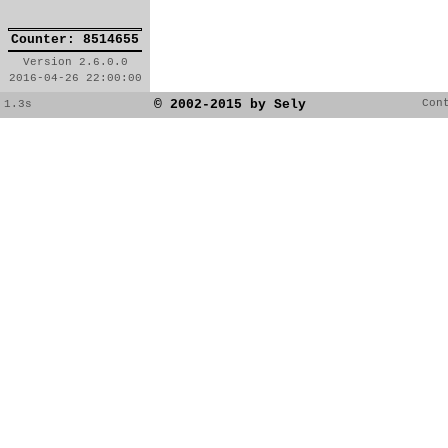
Counter: 8514655
Version 2.6.0.0
2016-04-26 22:00:00
© 2002-2015 by Sely
Con
1.3s