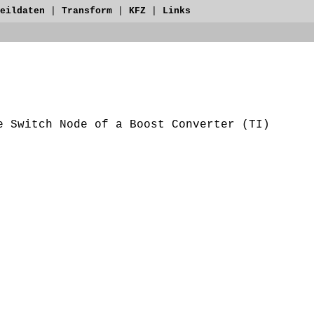
eildaten
|
Transform
|
KFZ
|
Links
e Switch Node of a Boost Converter (TI)