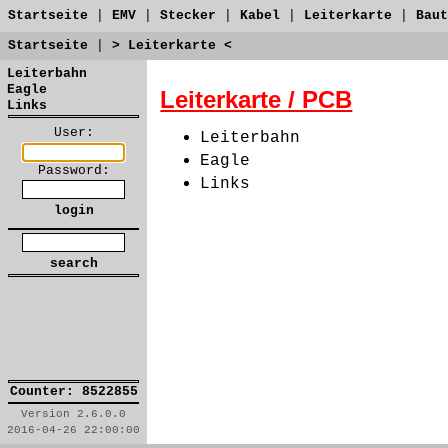
Startseite
|
EMV
|
Stecker
|
Kabel
|
Leiterkarte
|
Baut
Startseite
|
> Leiterkarte <
Leiterbahn
Eagle
Leiterkarte / PCB
Links
User:
Leiterbahn
Eagle
Password:
Links
Counter: 8522855
Version 2.6.0.0
2016-04-26 22:00:00